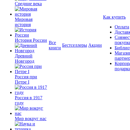
Средние века
Как купить
Мировая
история
Оплата
Достав
Совмес
История России
Все
покупк
Бестселлеры
Акции
книги
Библио
Магази
Древний
партне
Новгород
Корпор
подарк
Россия при
Петре I
Россия в 1917
году
Мир вокруг нас