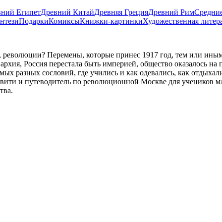
вний Египет
Древний Китай
Древняя Греция
Древний Рим
Средние
нтези
Подарки
Комиксы
Книжки-картинки
Художественная литер
, революции? Перемены, которые принес 1917 год, тем или иным
нархия, Россия перестала быть империей, общество оказалось н
амых разных сословий, где учились и как одевались, как отдыха
тивити и путеводитель по революционной Москве для учеников 
тва.