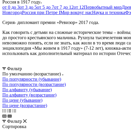
Россия в 1917 году
от 0 до 3
от 3 до 5
от 5 до 7
от 7 до 12
от 12
Первобытный мир
Дре
Новгород
Россия при Петре I
Мир вокруг нас
Наука и техника
Фэ
Серия- дипломант премии «Ревизор» 2017 года.
Как говорить с детьми на сложные исторические темы – войны
до простого крестьянского мальчика. Рухнула тысячелетняя мо
невозможно понять, если не знать, как жили в то время люди с
энциклопедия «Мы живем в 1917 году» (7-12 лет), книжка-ак
использовать как дополнительный материал по истории Отечес
Фильтр
По умолчанию (возрастание)
По популярности (убывание)
По популярности (возрастание)
По алфавиту (убывание)
По алфавиту (возрастание)
По цене (убывание)
По цене (возрастание)
Фильтр
Сортировка