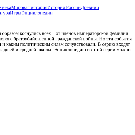
 века
Мировая история
История России
Древний
атура
Игры
Энциклопедии
 образом коснулись всех – от членов императорской фамилии
а пороге братоубийственной гражданской войны. Но эти события
ли и каким политическим силам сочувствовали. В серию входят
младшей и средней школы. Энциклопедию из этой серии можно