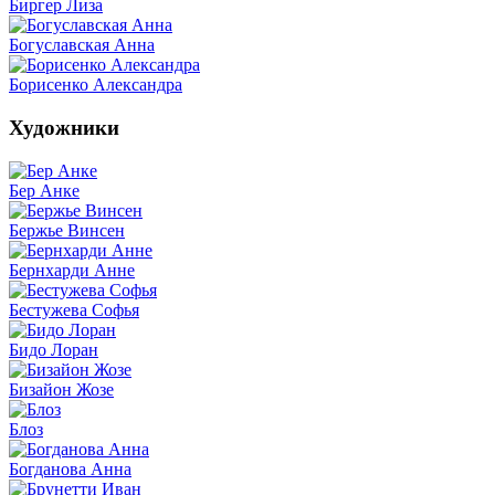
Биргер Лиза
Богуславская Анна
Борисенко Александра
Художники
Бер Анке
Бержье Винсен
Бернхарди Анне
Бестужева Софья
Бидо Лоран
Бизайон Жозе
Блоз
Богданова Анна