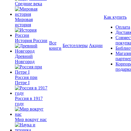
Средние века
Как купить
Мировая
история
Оплата
Достав
Совмес
История России
Все
покупк
Бестселлеры
Акции
книги
Библио
Магази
Древний
партне
Новгород
Корпор
подарк
Россия при
Петре I
Россия в 1917
году
Мир вокруг нас