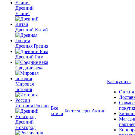
Древний
Египет
Древний Китай
Древняя Греция
Древний Рим
Средние века
Как купить
Мировая
история
Оплата
Достав
Совмес
История России
Все
покупк
Бестселлеры
Акции
книги
Библио
Магази
Древний
партне
Новгород
Корпор