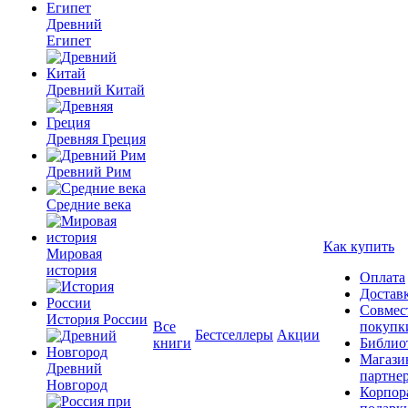
Древний
Египет
Древний Китай
Древняя Греция
Древний Рим
Средние века
Как купить
Мировая
история
Оплата
Достав
Совмес
История России
Все
покупк
Бестселлеры
Акции
книги
Библио
Магази
Древний
партне
Новгород
Корпор