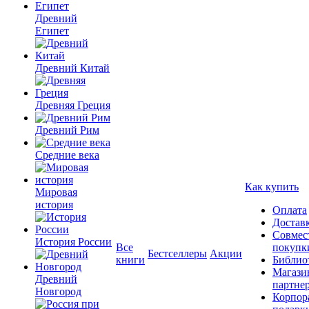
Древний
Египет
Древний Китай
Древняя Греция
Древний Рим
Средние века
Как купить
Мировая
история
Оплата
Достав
Совмес
История России
Все
покупк
Бестселлеры
Акции
книги
Библио
Магази
Древний
партне
Новгород
Корпор