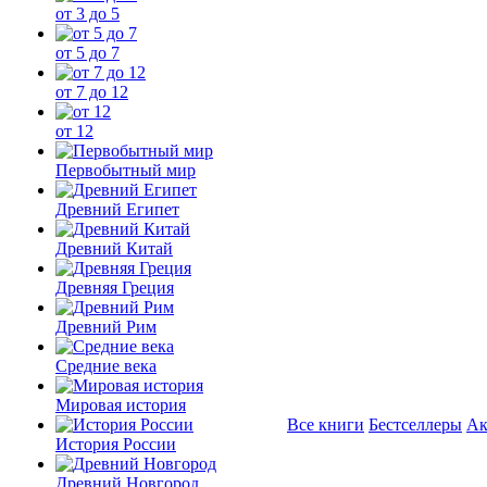
от 3 до 5
от 5 до 7
от 7 до 12
от 12
Первобытный мир
Древний Египет
Древний Китай
Древняя Греция
Древний Рим
Средние века
Мировая история
Все книги
Бестселлеры
Ак
История России
Древний Новгород