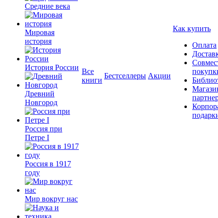
Средние века
Как купить
Мировая
история
Оплата
Достав
Совмес
История России
Все
покупк
Бестселлеры
Акции
книги
Библио
Магази
Древний
партне
Новгород
Корпор
подарк
Россия при
Петре I
Россия в 1917
году
Мир вокруг нас