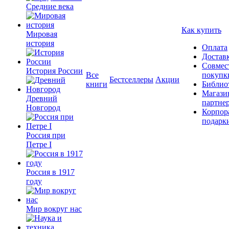
Средние века
Как купить
Мировая
история
Оплата
Достав
Совмес
История России
Все
покупк
Бестселлеры
Акции
книги
Библио
Магази
Древний
партне
Новгород
Корпор
подарк
Россия при
Петре I
Россия в 1917
году
Мир вокруг нас