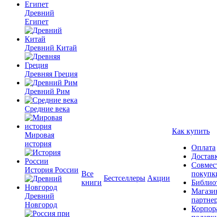
Древний
Египет
Древний Китай
Древняя Греция
Древний Рим
Средние века
Как купить
Мировая
история
Оплата
Достав
Совмес
История России
Все
покупк
Бестселлеры
Акции
книги
Библио
Магази
Древний
партне
Новгород
Корпор