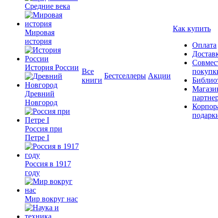
Средние века
Как купить
Мировая
история
Оплата
Достав
Совмес
История России
Все
покупк
Бестселлеры
Акции
книги
Библио
Магази
Древний
партне
Новгород
Корпор
подарк
Россия при
Петре I
Россия в 1917
году
Мир вокруг нас