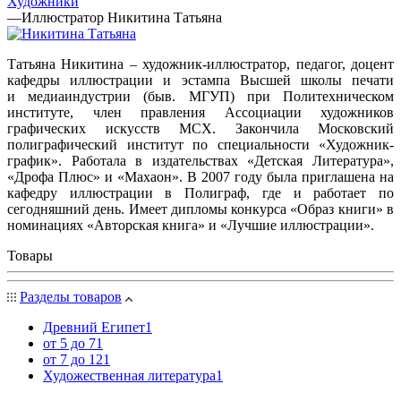
Художники
—
Иллюстратор Никитина Татьяна
Татьяна Никитина – художник-иллюстратор, педагог, доцент
кафедры иллюстрации и эстампа Высшей школы печати
и медиаиндустрии (быв. МГУП) при Политехническом
институте, член правления Ассоциации художников
графических искусств МСХ. Закончила Московский
полиграфический институт по специальности «Художник-
график». Работала в издательствах «Детская Литература»,
«Дрофа Плюс» и «Махаон». В 2007 году была приглашена на
кафедру иллюстрации в Полиграф, где и работает по
сегодняшний день. Имеет дипломы конкурса «Образ книги» в
номинациях «Авторская книга» и «Лучшие иллюстрации».
Товары
Разделы товаров
Древний Египет
1
от 5 до 7
1
от 7 до 12
1
Художественная литература
1