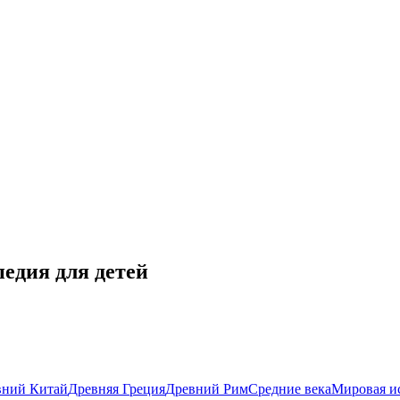
едия для детей
вний Китай
Древняя Греция
Древний Рим
Средние века
Мировая и