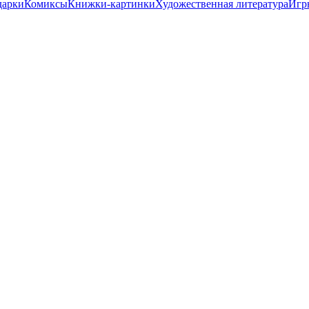
дарки
Комиксы
Книжки-картинки
Художественная литература
Игр