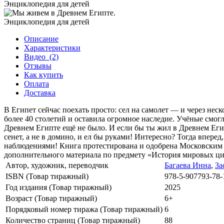
Описание
Характеристики
Видео
(2)
Отзывы
Как купить
Оплата
Доставка
В Египет сейчас поехать просто: сел на самолет — и через не
более 40 столетий и оставила огромное наследие. Учёные смог
Древнем Египте ещё не было. И если бы ты жил в Древнем Егип
сенет, а не в домино, и ел бы руками! Интересно? Тогда впер
наблюдениями! Книга протестирована и одобрена Московским 
дополнительного материала по предмету «История мировых ци
Автор, художник, переводчик
Багаева Инна
,
За
ISBN (Товар тиражный)
978-5-907793-78-
Год издания (Товар тиражный)
2025
Возраст (Товар тиражный)
6+
Порядковый номер тиража (Товар тиражный)
6
Количество страниц (Товар тиражный)
88