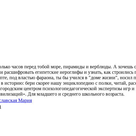
сколько часов перед тобой море, пирамиды и верблюды. А хочешь
ли расшифровать египетские иероглифы и узнать, как строились
те, под властью фараона, ты бы учился в "доме жизни", носил 
ед, в историю: бери скорее нашу энциклопедию с полки, читай, 
городским центром психологопедагогической экспертизы игр и 
вилизаций». Для младшего и среднего школьного возраста.
славская Мария
1