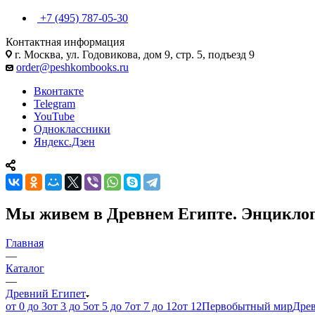
+7 (495) 787-05-30
Контактная информация
г. Москва, ул. Годовикова, дом 9, стр. 5, подъезд 9
order@peshkombooks.ru
Вконтакте
Telegram
YouTube
Одноклассники
Яндекс.Дзен
Мы живем в Древнем Египте. Энциклоп
Главная
—
Каталог
—
Древний Египет
от 0 до 3
от 3 до 5
от 5 до 7
от 7 до 12
от 12
Первобытный мир
Дре