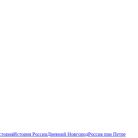
стория
История России
Древний Новгород
Россия при Петре