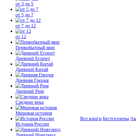
от 3 до 5
от 5 до 7
от 7 до 12
от 12
Первобытный мир
Древний Египет
Древний Китай
Древняя Греция
Древний Рим
Средние века
Мировая история
Все книги
Бестселлеры
Ак
История России
Древний Новгород