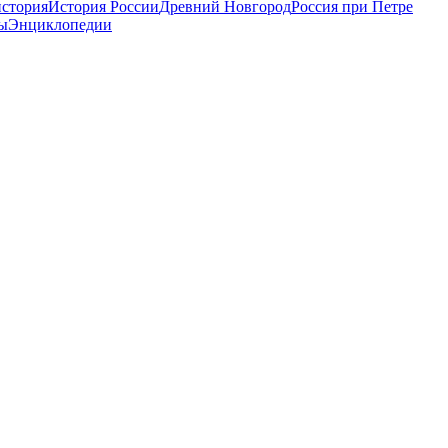
стория
История России
Древний Новгород
Россия при Петре
ы
Энциклопедии