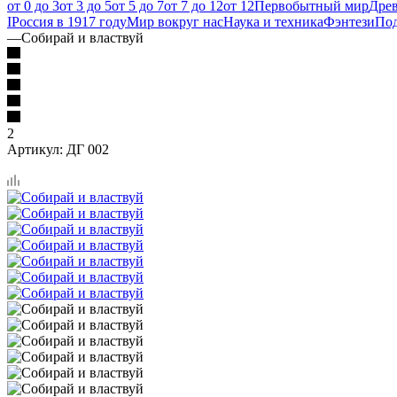
от 0 до 3
от 3 до 5
от 5 до 7
от 7 до 12
от 12
Первобытный мир
Дре
I
Россия в 1917 году
Мир вокруг нас
Наука и техника
Фэнтези
По
—
Собирай и властвуй
2
Артикул:
ДГ 002