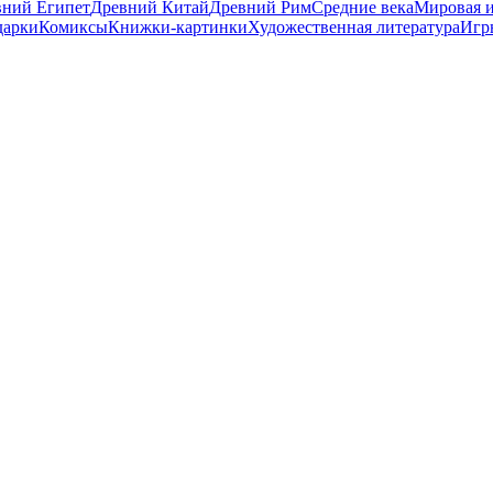
вний Египет
Древний Китай
Древний Рим
Средние века
Мировая и
дарки
Комиксы
Книжки-картинки
Художественная литература
Игр