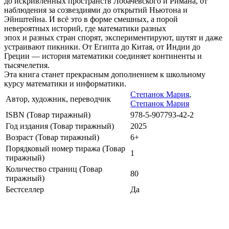
до искривлённых пространств Лобачевского и Римана, от
наблюдения за созвездиями до открытий Ньютона и
Эйнштейна. И всё это в форме смешных, а порой
невероятных историй, где математики разных
эпох и разных стран спорят, экспериментируют, шутят и даже
устраивают пикники. От Египта до Китая, от Индии до
Греции — история математики соединяет континенты и
тысячелетия.
Эта книга станет прекрасным дополнением к школьному
курсу математики и информатики.
Степанок Мария
,
Автор, художник, переводчик
Степанок Мария
ISBN (Товар тиражный)
978-5-907793-42-2
Год издания (Товар тиражный)
2025
Возраст (Товар тиражный)
6+
Порядковый номер тиража (Товар
1
тиражный)
Количество страниц (Товар
80
тиражный)
Бестселлер
Да