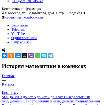
+7 (495) 787-05-30
Контактная информация
г. Москва, ул. Годовикова, дом 9, стр. 5, подъезд 9
order@peshkombooks.ru
Вконтакте
Telegram
YouTube
Одноклассники
Яндекс.Дзен
История математики в комиксах
Главная
—
Каталог
—
Комиксы
от 0 до 3
от 3 до 5
от 5 до 7
от 7 до 12
от 12
Первобытный
мир
Древний Египет
Древний Китай
Древняя Греция
Древний