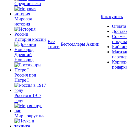
Средние века
Как купить
Мировая
история
Оплата
Достав
Совмес
История России
Все
покупк
Бестселлеры
Акции
книги
Библио
Магази
Древний
партне
Новгород
Корпор
подарк
Россия при
Петре I
Россия в 1917
году
Мир вокруг нас