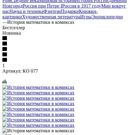
Рим
Средние века
Мировая история
История России
Древний
Новгород
Россия при Петре I
Россия в 1917 году
Мир вокруг
нас
Наука и техника
Фэнтези
Подарки
Книжки-
картинки
Художественная литература
Игры
Энциклопедии
—
История математики в комиксах
Бестселлер
Новинка
1
Артикул:
КО 077