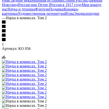
Рим
Средние века
Мировая история
История России
Древний
Новгород
Россия при Петре I
Россия в 1917 году
Мир вокруг
нас
Наука и техника
Фэнтези
Подарки
Книжки-
картинки
Художественная литература
Игры
Энциклопедии
—
Наука в комиксах. Том 2
1
Артикул:
КО 056