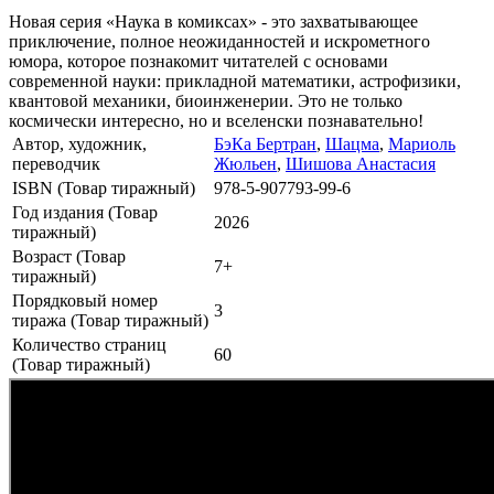
Новая серия «Наука в комиксах» - это захватывающее
приключение, полное неожиданностей и искрометного
юмора, которое познакомит читателей с основами
современной науки: прикладной математики, астрофизики,
квантовой механики, биоинженерии. Это не только
космически интересно, но и вселенски познавательно!
Автор, художник,
БэКа Бертран
,
Шацма
,
Мариоль
переводчик
Жюльен
,
Шишова Анастасия
ISBN (Товар тиражный)
978-5-907793-99-6
Год издания (Товар
2026
тиражный)
Возраст (Товар
7+
тиражный)
Порядковый номер
3
тиража (Товар тиражный)
Количество страниц
60
(Товар тиражный)