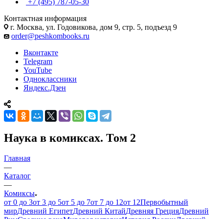
+7 (495) 787-05-30
Контактная информация
г. Москва, ул. Годовикова, дом 9, стр. 5, подъезд 9
order@peshkombooks.ru
Вконтакте
Telegram
YouTube
Одноклассники
Яндекс.Дзен
Наука в комиксах. Том 2
Главная
—
Каталог
—
Комиксы
от 0 до 3
от 3 до 5
от 5 до 7
от 7 до 12
от 12
Первобытный
мир
Древний Египет
Древний Китай
Древняя Греция
Древний