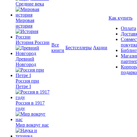
Средние века
Как купить
Мировая
история
Оплата
Достав
Совмес
История России
Все
покупк
Бестселлеры
Акции
книги
Библио
Магази
Древний
партне
Новгород
Корпор
подарк
Россия при
Петре I
Россия в 1917
году
Мир вокруг нас