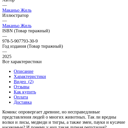
—
Маканьо Жиль
Иллюстратор
—
Маканьо Жиль
ISBN (Товар тиражный)
—
978-5-907793-30-9
Год издания (Товар тиражный)
—
2025
Все характеристики
Описание
Характеристики
Видео
(2)
Отзывы
Как купить
Оплата
Доставка
Комикс опровергает древние, но несправедливые
представления людей о многих животных. Так ли вредны
волки и лисы, медведи и тигры, а также змеи, пауки и кусачие
насекомые? И почему у них такая дурная репутация?