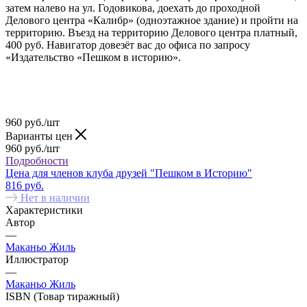
затем налево на ул. Годовикова, доехать до проходной
Делового центра «Калибр» (одноэтажное здание) и пройти на
территорию. Въезд на территорию Делового центра платный,
400 руб. Навигатор довезёт вас до офиса по запросу
«Издательство «Пешком в историю».
960
руб.
/шт
Варианты цен
960
руб.
/шт
Подробности
Цена для членов клуба друзей "Пешком в Историю"
816 руб.
Нет в наличии
Характеристики
Автор
—
Маканьо Жиль
Иллюстратор
—
Маканьо Жиль
ISBN (Товар тиражный)