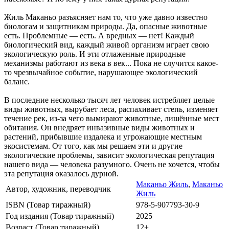
Жиль Маканьо разъясняет нам то, что уже давно известно
биологам и защитникам природы. Да, опасные животные
есть. Проблемные — есть. А вредных — нет! Каждый
биологический вид, каждый живой организм играет свою
экологическую роль. И эти отлаженные природные
механизмы работают из века в век... Пока не случится какое-
то чрезвычайное событие, нарушающее экологический
баланс.
В последние несколько тысяч лет человек истребляет целые
виды животных, вырубает леса, распахивает степь, изменяет
течение рек, из-за чего вымирают животные, лишённые мест
обитания. Он внедряет инвазивные виды животных и
растений, прибывшие издалека и угрожающие местным
экосистемам. От того, как мы решаем эти и другие
экологические проблемы, зависит экологическая репутация
нашего вида — человека разумного. Очень не хочется, чтобы
эта репутация оказалось дурной.
Маканьо Жиль
,
Маканьо
Автор, художник, переводчик
Жиль
ISBN (Товар тиражный)
978-5-907793-30-9
Год издания (Товар тиражный)
2025
Возраст (Товар тиражный)
12+