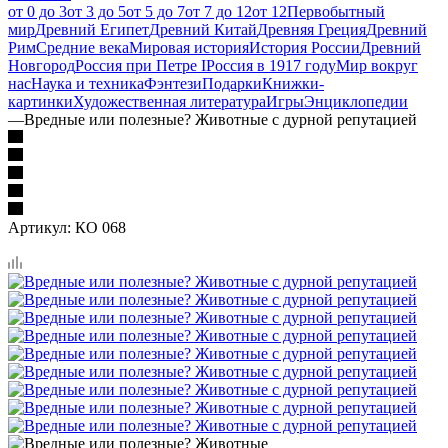
от 0 до 3
от 3 до 5
от 5 до 7
от 7 до 12
от 12
Первобытный
мир
Древний Египет
Древний Китай
Древняя Греция
Древний
Рим
Средние века
Мировая история
История России
Древний
Новгород
Россия при Петре I
Россия в 1917 году
Мир вокруг
нас
Наука и техника
Фэнтези
Подарки
Книжки-
картинки
Художественная литература
Игры
Энциклопедии
—
Вредные или полезные? Животные с дурной репутацией
Артикул:
КО 068