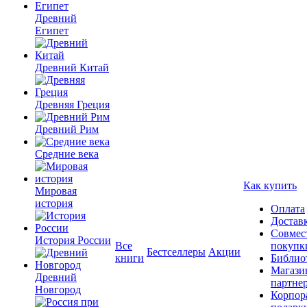
Древний
Египет
Древний Китай
Древняя Греция
Древний Рим
Средние века
Как купить
Мировая
история
Оплата
Достав
Совмес
История России
Все
покупк
Бестселлеры
Акции
книги
Библио
Магази
Древний
партне
Новгород
Корпор