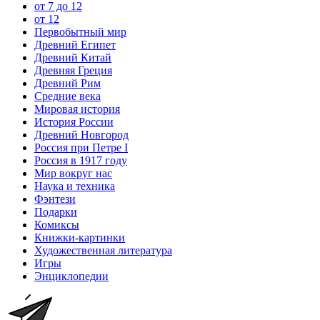
от 7 до 12
от 12
Первобытный мир
Древний Египет
Древний Китай
Древняя Греция
Древний Рим
Средние века
Мировая история
История России
Древний Новгород
Россия при Петре I
Россия в 1917 году
Мир вокруг нас
Наука и техника
Фэнтези
Подарки
Комиксы
Книжки-картинки
Художественная литература
Игры
Энциклопедии