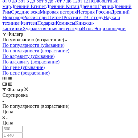
от 0 до 3
от 3 до 5
от 5 до 7
от 7 до 12
от 12
Первобытный
мир
Древний Египет
Древний Китай
Древняя Греция
Древний
Рим
Средние века
Мировая история
История России
Древний
Новгород
Россия при Петре I
Россия в 1917 году
Наука и
техника
Фэнтези
Подарки
Комиксы
Книжки-
картинки
Художественная литература
Игры
Энциклопедии
Фильтр
По умолчанию (возрастание)
По популярности (убывание)
По популярности (возрастание)
По алфавиту (убывание)
По алфавиту (возрастание)
По цене (убывание)
По цене (возрастание)
Фильтр
Сортировка
По популярности (возрастание)
Цена
Цена