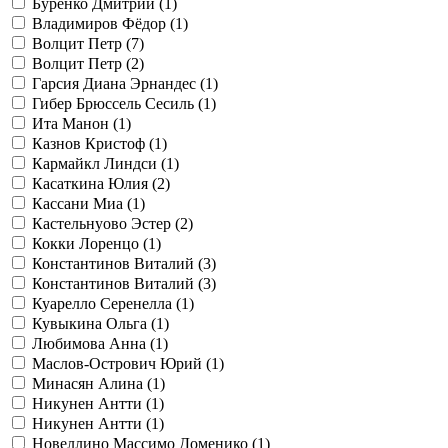
Буренко Дмитрий (
1
)
Владимиров Фёдор (
1
)
Волцит Петр (
7
)
Волцит Петр (
2
)
Гарсия Диана Эрнандес (
1
)
Гибер Брюссель Сесиль (
1
)
Ита Манон (
1
)
Казнов Кристоф (
1
)
Кармайкл Линдси (
1
)
Касаткина Юлия (
2
)
Кассани Миа (
1
)
Кастельнуово Эстер (
2
)
Кокки Лоренцо (
1
)
Константинов Виталий (
3
)
Константинов Виталий (
3
)
Куарелло Серенелла (
1
)
Кувыкина Ольга (
1
)
Любимова Анна (
1
)
Маслов-Острович Юрий (
1
)
Минасян Алина (
1
)
Никунен Антти (
1
)
Никунен Антти (
1
)
Новеллино Массимо Доменико (
1
)