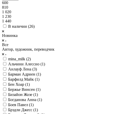
600
810
1 020
1 230
1 440
В наличии (
26
)
Новинка
Все
Автор, художник, переводчик
mina_milk (
2
)
Альчини Алессио (
1
)
Анлауф Лена (
3
)
Барман Адриен (
1
)
Барфилд Майк (
1
)
Бен Хоар (
1
)
Бержье Винсен (
1
)
Бизайон Жозе (
1
)
Богданова Анна (
1
)
Боев Павел (
1
)
Брэдли Джесс (
1
)