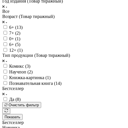
Год издания (Товар тиражный)
Все
Возраст (Товар тиражный)
6+ (
13
)
7+ (
2
)
0+ (
1
)
6+ (
5
)
12+ (
1
)
Тип продукции (Товар тиражный)
Комикс (
3
)
Научпоп (
2
)
Книжка-картинка (
1
)
Познавательная книга (
14
)
Бестселлер
Да (
8
)
Очистить фильтр
Показать
Бестселлер
Новинка