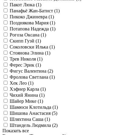
Пакот Люка (
1
)
Панафьё Жан-Батист (
1
)
Пикоко Джиневра (
1
)
Позднякова Мария (
1
)
Потапова Надежда (
1
)
Рогоза Оксана (
1
)
Скипп Гуэй (
1
)
Соколовски Илька (
1
)
Стоянова Элина (
1
)
Трев Николя (
1
)
Ферес Эрик (
1
)
Фигус Валентина (
2
)
Фролова Светлана (
1
)
Хек Лео (
1
)
Хэфнер Карла (
1
)
Чихий Янина (
1
)
Шайер Мике (
1
)
Шамюси Клотильда (
1
)
Шишова Анастасия (
5
)
Шляхтина Саша (
1
)
Штандель Людмила (
2
)
Показать все