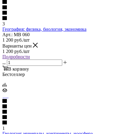
3
География: физика, биология, экономика
Арт.: МВ 060
1 200
руб.
/шт
Варианты цен
1 200
руб.
/шт
Подробности
В корзину
Бестселлер
1
Геология: минералы, континенты, ноосфера