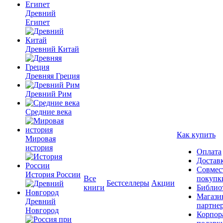
Древний
Египет
Древний Китай
Древняя Греция
Древний Рим
Средние века
Как купить
Мировая
история
Оплата
Достав
Совмес
История России
Все
покупк
Бестселлеры
Акции
книги
Библио
Магази
Древний
партне
Новгород
Корпор