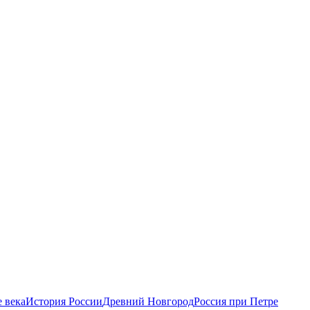
 века
История России
Древний Новгород
Россия при Петре