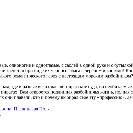
е, одноногие и одноглазые, с саблей в одной руке и с бутылкой
бы не трепетал при виде их чёрного флага с черепом и костями! К
 такого романтического героя с настоящим морским разбойником?
нам, где в разные века плавали пиратские суда, на необитаемые 
пиратах! Вам откроется подлинная разбойничья жизнь, полная ст
лях они плавали, кто и почему выбирал себе эту «профессию», д
ерина
,
Плавинская Поля
3