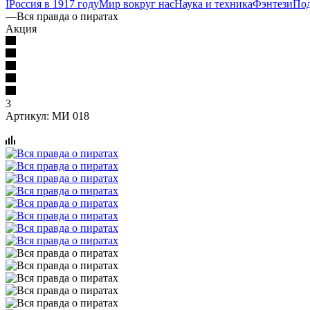
I
Россия в 1917 году
Мир вокруг нас
Наука и техника
Фэнтези
По
—
Вся правда о пиратах
Акция
3
Артикул:
МИ 018