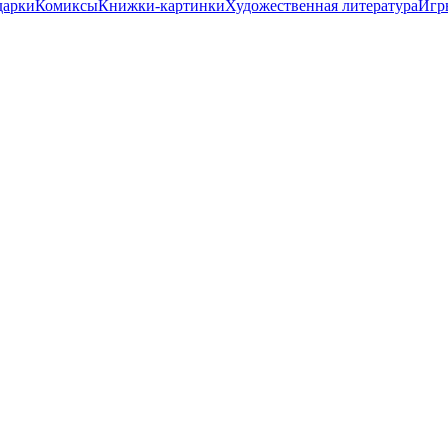
дарки
Комиксы
Книжки-картинки
Художественная литература
Игр