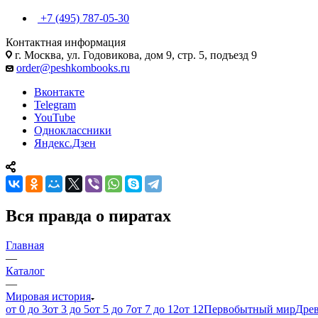
+7 (495) 787-05-30
Контактная информация
г. Москва, ул. Годовикова, дом 9, стр. 5, подъезд 9
order@peshkombooks.ru
Вконтакте
Telegram
YouTube
Одноклассники
Яндекс.Дзен
Вся правда о пиратах
Главная
—
Каталог
—
Мировая история
от 0 до 3
от 3 до 5
от 5 до 7
от 7 до 12
от 12
Первобытный мир
Дре