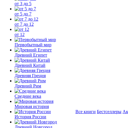
от 3 до 5
от 5 до 7
от 7 до 12
от 12
Первобытный мир
Древний Египет
Древний Китай
Древняя Греция
Древний Рим
Средние века
Мировая история
Все книги
Бестселлеры
Ак
История России
Древний Новгород