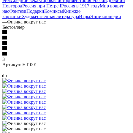
Рим
Средние века
Мировая история
История России
Древний
Новгород
Россия при Петре I
Россия в 1917 году
Мир вокруг
нас
Фэнтези
Подарки
Комиксы
Книжки-
картинки
Художественная литература
Игры
Энциклопедии
—
Физика вокруг нас
Бестселлер
3
Артикул:
НТ 001