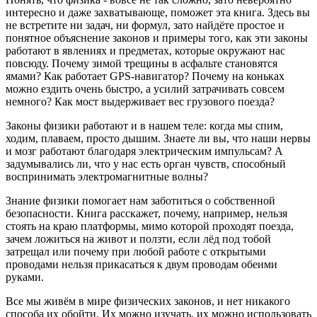
интересно и даже захватывающе, поможет эта книга. Здесь вы
не встретите ни задач, ни формул, зато найдёте простое и
понятное объяснение законов и примеры того, как эти законы
работают в явлениях и предметах, которые окружают нас
повсюду. Почему зимой трещины в асфальте становятся
ямами? Как работает GPS-навигатор? Почему на коньках
можно ездить очень быстро, а усилий затрачивать совсем
немного? Как мост выдерживает вес грузового поезда?
Законы физики работают и в нашем теле: когда мы спим,
ходим, плаваем, просто дышим. Знаете ли вы, что наши нервы
и мозг работают благодаря электрическим импульсам? А
задумывались ли, что у нас есть орган чувств, способный
воспринимать электромагнитные волны?
Знание физики помогает нам заботиться о собственной
безопасности. Книга расскажет, почему, например, нельзя
стоять на краю платформы, мимо которой проходят поезда,
зачем ложиться на живот и ползти, если лёд под тобой
затрещал или почему при любой работе с открытыми
проводами нельзя прикасаться к двум проводам обеими
руками.
Все мы живём в мире физических законов, и нет никакого
способа их обойти. Их можно изучать, их можно использовать