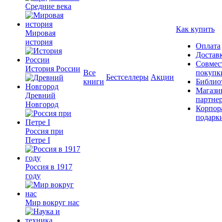
Средние века
Как купить
Мировая
история
Оплата
Достав
Совмес
История России
Все
покупк
Бестселлеры
Акции
книги
Библио
Магази
Древний
партне
Новгород
Корпор
подарк
Россия при
Петре I
Россия в 1917
году
Мир вокруг нас