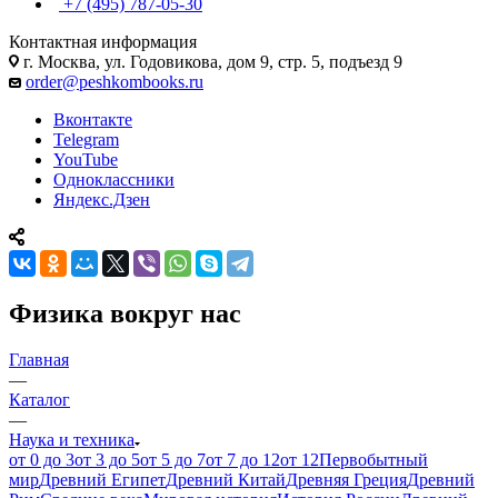
+7 (495) 787-05-30
Контактная информация
г. Москва, ул. Годовикова, дом 9, стр. 5, подъезд 9
order@peshkombooks.ru
Вконтакте
Telegram
YouTube
Одноклассники
Яндекс.Дзен
Физика вокруг нас
Главная
—
Каталог
—
Наука и техника
от 0 до 3
от 3 до 5
от 5 до 7
от 7 до 12
от 12
Первобытный
мир
Древний Египет
Древний Китай
Древняя Греция
Древний