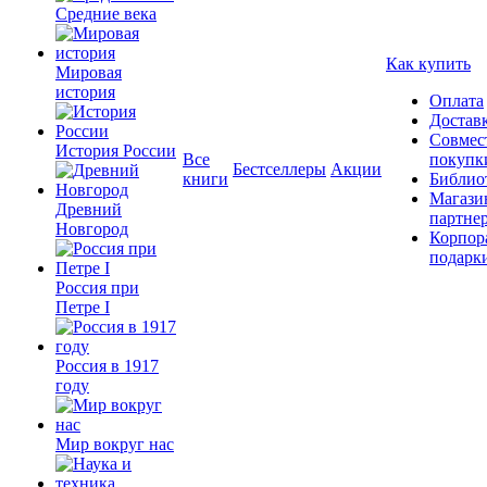
Средние века
Как купить
Мировая
история
Оплата
Достав
Совмес
История России
Все
покупк
Бестселлеры
Акции
книги
Библио
Магази
Древний
партне
Новгород
Корпор
подарк
Россия при
Петре I
Россия в 1917
году
Мир вокруг нас