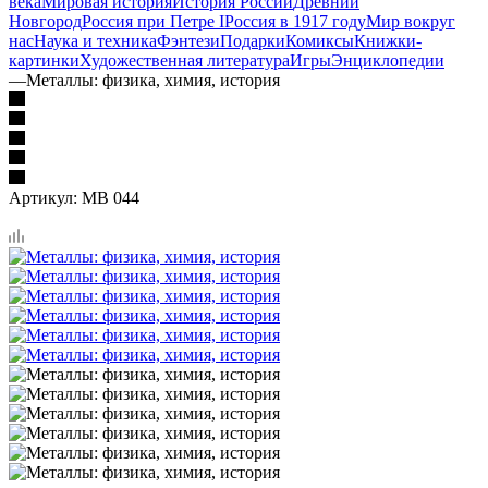
века
Мировая история
История России
Древний
Новгород
Россия при Петре I
Россия в 1917 году
Мир вокруг
нас
Наука и техника
Фэнтези
Подарки
Комиксы
Книжки-
картинки
Художественная литература
Игры
Энциклопедии
—
Металлы: физика, химия, история
Артикул:
МВ 044