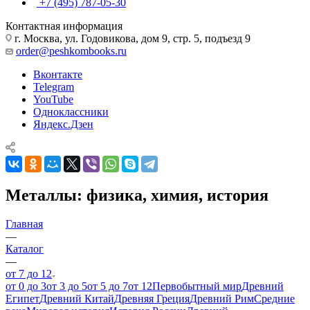
+7 (495) 787-05-30
Контактная информация
г. Москва, ул. Годовикова, дом 9, стр. 5, подъезд 9
order@peshkombooks.ru
Вконтакте
Telegram
YouTube
Одноклассники
Яндекс.Дзен
Металлы: физика, химия, история
Главная
—
Каталог
—
от 7 до 12
от 0 до 3
от 3 до 5
от 5 до 7
от 12
Первобытный мир
Древний
Египет
Древний Китай
Древняя Греция
Древний Рим
Средние