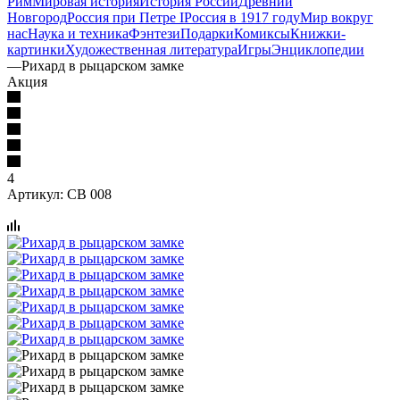
Рим
Мировая история
История России
Древний
Новгород
Россия при Петре I
Россия в 1917 году
Мир вокруг
нас
Наука и техника
Фэнтези
Подарки
Комиксы
Книжки-
картинки
Художественная литература
Игры
Энциклопедии
—
Рихард в рыцарском замке
Акция
4
Артикул:
СВ 008