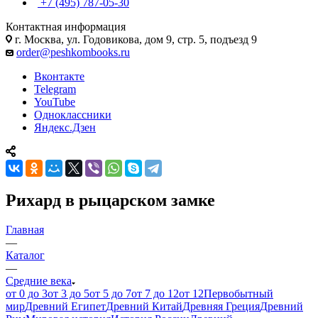
+7 (495) 787-05-30
Контактная информация
г. Москва, ул. Годовикова, дом 9, стр. 5, подъезд 9
order@peshkombooks.ru
Вконтакте
Telegram
YouTube
Одноклассники
Яндекс.Дзен
Рихард в рыцарском замке
Главная
—
Каталог
—
Средние века
от 0 до 3
от 3 до 5
от 5 до 7
от 7 до 12
от 12
Первобытный
мир
Древний Египет
Древний Китай
Древняя Греция
Древний