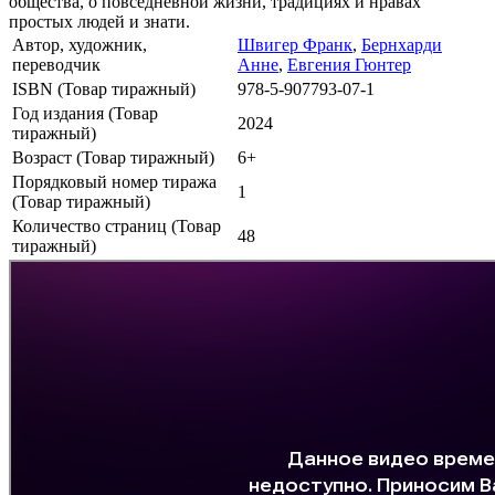
общества, о повседневной жизни, традициях и нравах
простых людей и знати.
Автор, художник,
Швигер Франк
,
Бернхарди
переводчик
Анне
,
Евгения Гюнтер
ISBN (Товар тиражный)
978-5-907793-07-1
Год издания (Товар
2024
тиражный)
Возраст (Товар тиражный)
6+
Порядковый номер тиража
1
(Товар тиражный)
Количество страниц (Товар
48
тиражный)