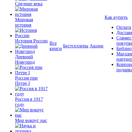
Средние века
Как купить
Мировая
история
Оплата
Достав
Совмес
История России
Все
покупк
Бестселлеры
Акции
книги
Библио
Магази
Древний
партне
Новгород
Корпор
подарк
Россия при
Петре I
Россия в 1917
году
Мир вокруг нас