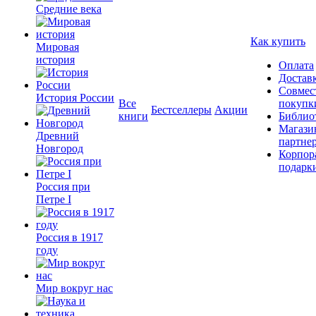
Средние века
Как купить
Мировая
история
Оплата
Достав
Совмес
История России
Все
покупк
Бестселлеры
Акции
книги
Библио
Магази
Древний
партне
Новгород
Корпор
подарк
Россия при
Петре I
Россия в 1917
году
Мир вокруг нас