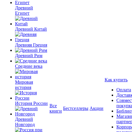
Древний
Египет
Древний Китай
Древняя Греция
Древний Рим
Средние века
Как купить
Мировая
история
Оплата
Достав
Совмес
История России
Все
покупк
Бестселлеры
Акции
книги
Библио
Магази
Древний
партне
Новгород
Корпор