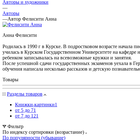
Авторы и художники
—
Авторы
—
Автор Фелисити Анна
Анна Фелисити
Родилась в 1990 г в Курске. В подростковом возрасте начала п
училась в Курском Государственном Университете на кафедре н
ребенком записывалась на всевозможные кружки и занятия.
После успешной сдачи государственных экзаменов уехала в Гер
обучения написала несколько рассказов и детскую познаватель
Товары
Разделы товаров
Книжки-картинки
1
от 5 до 7
1
от 7 до 12
1
Фильтр
По индексу сортировки (возрастание)
По популярности (убывание)