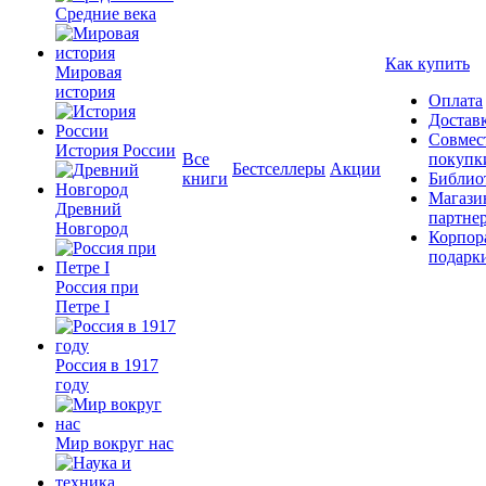
Средние века
Как купить
Мировая
история
Оплата
Достав
Совмес
История России
Все
покупк
Бестселлеры
Акции
книги
Библио
Магази
Древний
партне
Новгород
Корпор
подарк
Россия при
Петре I
Россия в 1917
году
Мир вокруг нас