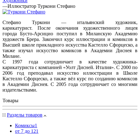
Художники
—
Иллюстратор Туркони Стефано
Стефано Туркони — итальянский художник,
карикатурист. После окончания художественного лицея
города Бусто-Арсицио поступил в Миланскую Академию
художеств Брера. Закончил курс иллюстрации и комиксов в
Высшей школе прикладного искусства Кастелло Сфорцеско, а
также изучал искусство комиксов в Академии Диснея в
Милане.
С 1997 года сотрудничает в качестве художника-
карикатуриста с компанией «Уолт Дисней. Италия». С 2000 по
2006 год преподавал искусство иллюстрации в Школе
Кастелло Сфорцеско, а также вёл курс по созданию комиксов
в Академии Диснея. С 2005 года сотрудничает со многими
издательствами.
Товары
Разделы товаров
Комиксы
1
от 7 до 12
1