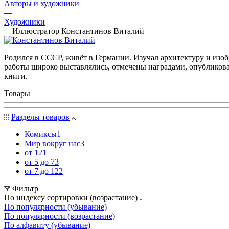
Авторы и художники
—
Художники
—
Иллюстратор Константинов Виталий
Родился в СССР, живёт в Германии. Изучал архитектуру и изоб
работы широко выставлялись, отмечены наградами, опублико
книги.
Товары
Разделы товаров
Комиксы
1
Мир вокруг нас
3
от 12
1
от 5 до 7
3
от 7 до 12
2
Фильтр
По индексу сортировки (возрастание)
По популярности (убывание)
По популярности (возрастание)
По алфавиту (убывание)