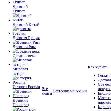
Древний
Египет
Древний Китай
Древняя Греция
Древний Рим
Средние века
Как купить
Мировая
история
Оплата
Достав
Совмес
История России
Все
покупк
Бестселлеры
Акции
книги
Библио
Магази
Древний
партне
Новгород
Корпор