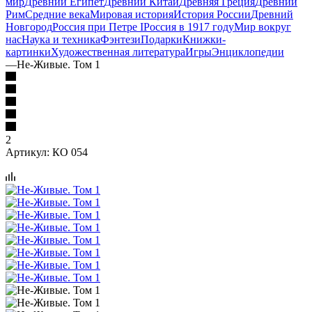
мир
Древний Египет
Древний Китай
Древняя Греция
Древний
Рим
Средние века
Мировая история
История России
Древний
Новгород
Россия при Петре I
Россия в 1917 году
Мир вокруг
нас
Наука и техника
Фэнтези
Подарки
Книжки-
картинки
Художественная литература
Игры
Энциклопедии
—
Не-Живые. Том 1
2
Артикул:
КО 054