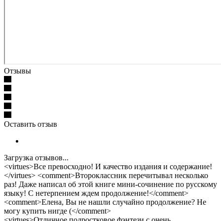
Отзывы
Оставить отзыв
Загрузка отзывов...
<virtues>Все превосходно! И качество издания и содержание!
</virtues> <comment>Второклассник перечитывал несколько
раз! Даже написал об этой книге мини-сочинение по русскому
языку! С нетерпением ждем продолжение!</comment>
<comment>Елена, Вы не нашли случайно продолжение? Не
могу купить нигде (</comment>
<virtues>Отличное подростковое фэнтези с очень