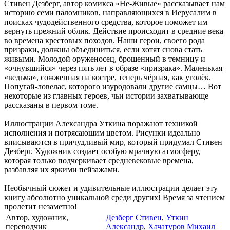
Стивен Дезберг, автор комикса «Не-Живые» рассказывает нам
историю семи паломников, направляющихся в Иерусалим в
поисках чудодейственного средства, которое поможет им
вернуть прежний облик. Действие происходит в средние века
во времена крестовых походов. Наши герои, своего рода
призраки, должны объединиться, если хотят снова стать
живыми. Молодой оруженосец, брошенный в темницу и
«очнувшийся» через пять лет в образе «призрака». Маленькая
«ведьма», сожженная на костре, теперь чёрная, как уголёк.
Попугай-ловелас, которого изуродовали другие самцы… Вот
некоторые из главных героев, чьи истории захватывающе
рассказаны в первом томе.
Иллюстрации Александра Уткина поражают техникой
исполнения и потрясающим цветом. Рисунки идеально
вписываются в причудливый мир, который придумал Стивен
Дезберг. Художник создает особую мрачную атмосферу,
которая только подчеркивает средневековые времена,
разбавляя их яркими пейзажами.
Необычный сюжет и удивительные иллюстрации делает эту
книгу абсолютно уникальной среди других! Время за чтением
пролетит незаметно!
Автор, художник,
Дезберг Стивен
,
Уткин
переводчик
Александр
,
Хачатуров Михаил