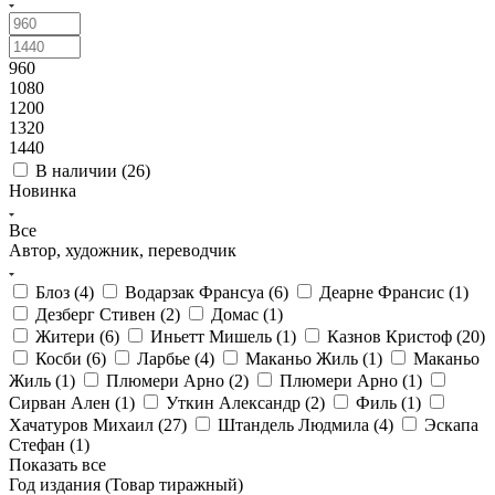
960
1080
1200
1320
1440
В наличии (
26
)
Новинка
Все
Автор, художник, переводчик
Блоз (
4
)
Водарзак Франсуа (
6
)
Деарне Франсис (
1
)
Дезберг Стивен (
2
)
Домас (
1
)
Житери (
6
)
Иньетт Мишель (
1
)
Казнов Кристоф (
20
)
Косби (
6
)
Ларбье (
4
)
Маканьо Жиль (
1
)
Маканьо
Жиль (
1
)
Плюмери Арно (
2
)
Плюмери Арно (
1
)
Сирван Ален (
1
)
Уткин Александр (
2
)
Филь (
1
)
Хачатуров Михаил (
27
)
Штандель Людмила (
4
)
Эскапа
Стефан (
1
)
Показать все
Год издания (Товар тиражный)