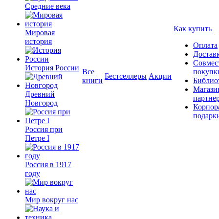
Средние века
Как купить
Мировая
история
Оплата
Достав
Совмес
История России
Все
покупк
Бестселлеры
Акции
книги
Библио
Магази
Древний
партне
Новгород
Корпор
подарк
Россия при
Петре I
Россия в 1917
году
Мир вокруг нас