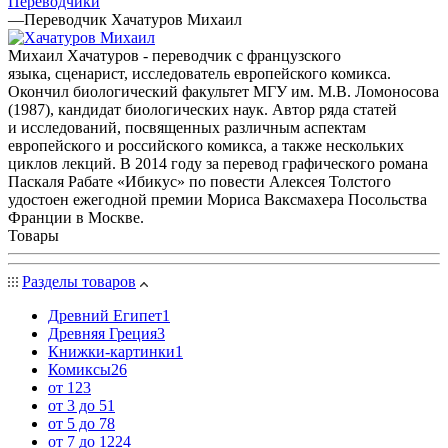
Переводчики
—
Переводчик Хачатуров Михаил
Михаил Хачатуров - переводчик с французского
языка, сценарист, исследователь европейского комикса.
Окончил биологический факультет МГУ им. М.В. Ломоносова
(1987), кандидат биологических наук. Автор ряда статей
и исследований, посвященных различным аспектам
европейского и российского комикса, а также нескольких
циклов лекций. В 2014 году за перевод графического романа
Паскаля Рабате «Ибикус» по повести Алексея Толстого
удостоен ежегодной премии Мориса Ваксмахера Посольства
Франции в Москве.
Товары
Разделы товаров
Древний Египет
1
Древняя Греция
3
Книжки-картинки
1
Комиксы
26
от 12
3
от 3 до 5
1
от 5 до 7
8
от 7 до 12
24