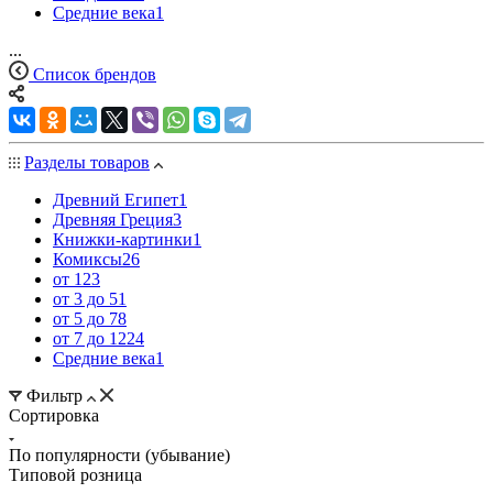
Средние века
1
...
Список брендов
Разделы товаров
Древний Египет
1
Древняя Греция
3
Книжки-картинки
1
Комиксы
26
от 12
3
от 3 до 5
1
от 5 до 7
8
от 7 до 12
24
Средние века
1
Фильтр
Сортировка
По популярности (убывание)
Типовой розница