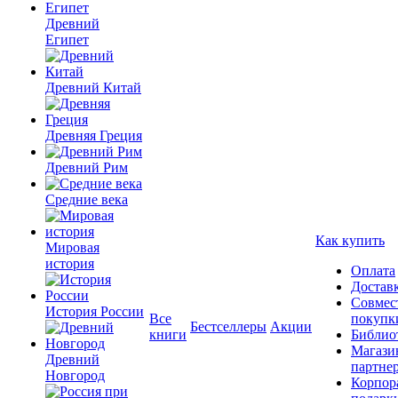
Древний
Египет
Древний Китай
Древняя Греция
Древний Рим
Средние века
Как купить
Мировая
история
Оплата
Достав
Совмес
История России
Все
покупк
Бестселлеры
Акции
книги
Библио
Магази
Древний
партне
Новгород
Корпор