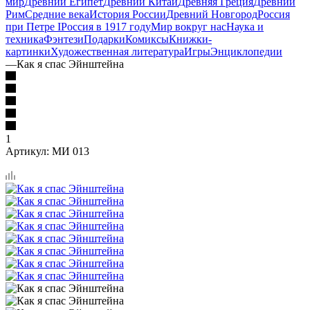
мир
Древний Египет
Древний Китай
Древняя Греция
Древний
Рим
Средние века
История России
Древний Новгород
Россия
при Петре I
Россия в 1917 году
Мир вокруг нас
Наука и
техника
Фэнтези
Подарки
Комиксы
Книжки-
картинки
Художественная литература
Игры
Энциклопедии
—
Как я спас Эйнштейна
1
Артикул:
МИ 013