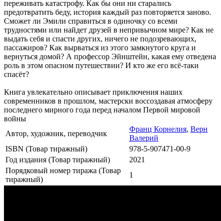
переживать катастрофу. Как бы они ни старались
предотвратить беду, история каждый раз повторяется заново.
Сможет ли Эмили справиться в одиночку со всеми
трудностями или найдет друзей в непривычном мире? Как не
выдать себя и спасти других, ничего не подозревающих,
пассажиров? Как вырваться из этого замкнутого круга и
вернуться домой? А профессор Эйнштейн, какая ему отведена
роль в этом опасном путешествии? И кто же его всё-таки
спасёт?
Книга увлекательно описывает приключения наших
современников в прошлом, мастерски воссоздавая атмосферу
последнего мирного года перед началом Первой мировой
войны
Франц Корнелия
,
Верн
Автор, художник, переводчик
Валерий
ISBN (Товар тиражный)
978-5-907471-00-9
Год издания (Товар тиражный)
2021
Порядковый номер тиража (Товар
1
тиражный)