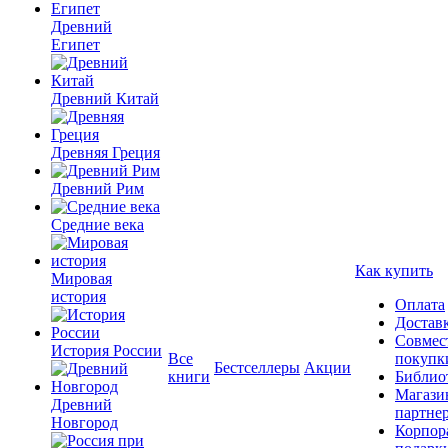
Древний
Египет
Древний Китай
Древняя Греция
Древний Рим
Средние века
Как купить
Мировая
история
Оплата
Достав
Совмес
История России
Все
покупк
Бестселлеры
Акции
книги
Библио
Магази
Древний
партне
Новгород
Корпор