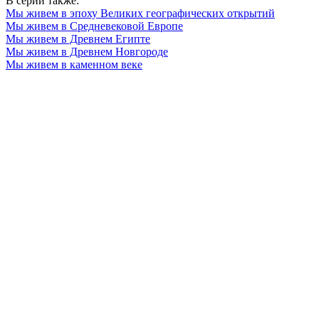
В серии также:
Мы живем в эпоху Великих географических открытий
Мы живем в Средневековой Европе
Мы живем в Древнем Египте
Мы живем в Древнем Новгороде
Мы живем в каменном веке