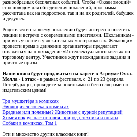
разнообразных бесплатных событий. Чтобы «Океан эмоций»
стал поводом для объединения поколений, программа
рассчитана как на подростков, так и на их родителей, бабушек
и дедушек.
Родителям и старшему поколению будет интересно посетить
лекции и встречи с современными писателями. Школьникам -
принять участие в увлекательных мастер-классах. Желающим
провести время в движении организаторы предлагают
отважиться на прохождение «Интеллектуального квеста» по
торговому центру. Участников ждут неожиданные задания и
приятные призы.
Наши книги
будут продаваться на карете в Атриуме Охта-
Молла - 1 этаж
- в рамках фестиваля, с 21 по 23 февраля.
Петербуржцы, приходите за новинками и бестселлерами по
издательским ценам!
Три мушкетёра в комиксах
Эволюция человека в комиксах
Вредные или полезные? Животные с дурной репутацией
Химия вокруг нас: история, природа, техника и опыты
Собаки в комиксах. Том 1
Эти и множество других классных книг!