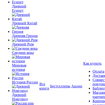
Древний
Египет
Древний Китай
Древняя Греция
Древний Рим
Средние века
Как купить
Мировая
история
Оплата
Достав
Совмес
История России
Все
покупк
Бестселлеры
Акции
книги
Библио
Магази
Древний
партне
Новгород
Корпор